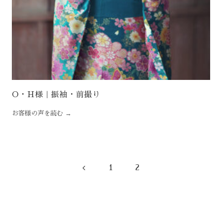
O・H様 | 振袖・前撮り
前
1
2
へ